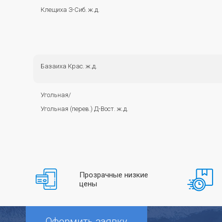
Клещиха З-Сиб. ж.д.
Базаиха Крас. ж.д.
Угольная/
Угольная (перев.) Д-Вост. ж.д.
Прозрачные низкие
цены
Оформить заявку