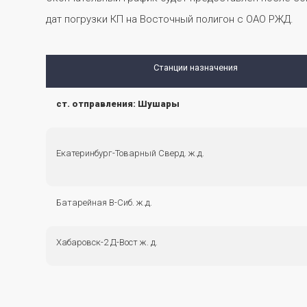
дат погрузки КП на Восточный полигон с ОАО РЖД.
Станции назначения
ст. отправления: Шушары
Екатеринбург-Товарный Сверд. ж.д.
Батарейная В-Сиб. ж.д.
Хабаровск-2 Д-Вост ж. д.