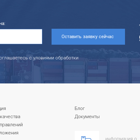
на:
соглашаетесь с уловиями обработки
ция
Блог
 качества
Документы
тправлений
ложения
информация о