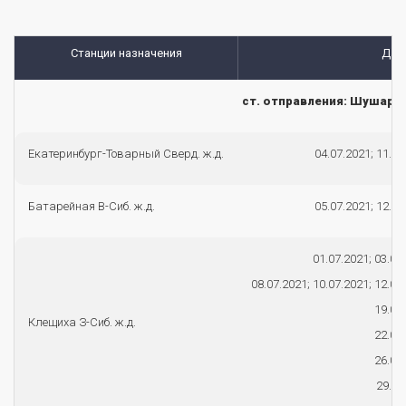
Станции назначения
Дат
ст. отправления: Шушары
Екатеринбург-Товарный Сверд. ж.д.
04.07.2021; 11.07
Батарейная В-Сиб. ж.д.
05.07.2021; 12.07
01.07.2021; 03.07
08.07.2021; 10.07.2021; 12.07
19.07.
Клещиха З-Сиб. ж.д.
22.07.
26.07.
29.07