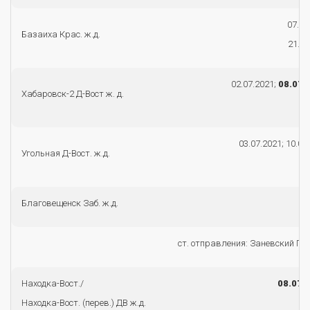
07.07
Базаиха Крас. ж.д.
21.07
02.07.2021;
08.07.
Хабаровск-2 Д-Вост ж. д.
03.07.2021; 10.07
Угольная Д-Вост. ж.д.
Благовещенск Заб. ж.д.
ст. отправления: Заневский По
Находка-Вост./
08.07.
Находка-Вост. (перев.) ДВ ж.д.